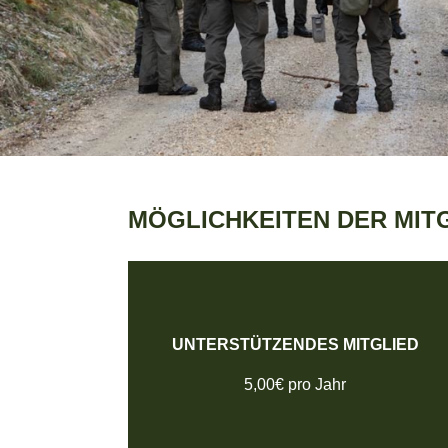
MÖGLICHKEITEN DER MIT
UN­TER­STÜT­ZEN­DES MITGLIED
5,00€ pro Jahr